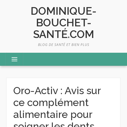
Skip
DOMINIQUE-
to
content
BOUCHET-
SANTÉ.COM
BLOG DE SANTÉ ET BIEN PLUS
Menu
Oro-Activ : Avis sur
ce complément
alimentaire pour
soigner les dents