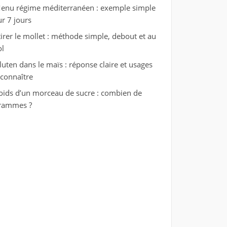
enu régime méditerranéen : exemple simple
ur 7 jours
tirer le mollet : méthode simple, debout et au
ol
luten dans le maïs : réponse claire et usages
 connaître
oids d’un morceau de sucre : combien de
rammes ?