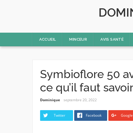
Skip
DOMI
to
content
ACCUEIL
MINCEUR
AVIS SANTÉ
Symbioflore 50 av
ce qu’il faut savoi
Dominique
septembre 20, 2022
Twitter
Facebook
Google