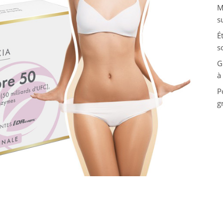
M
s
É
s
G
à
P
g