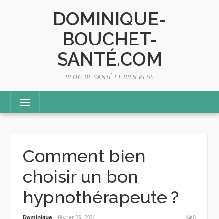
Skip
DOMINIQUE-
to
content
BOUCHET-
SANTÉ.COM
BLOG DE SANTÉ ET BIEN PLUS
Menu
Comment bien
choisir un bon
hypnothérapeute ?
Dominique
février 29, 2024
0