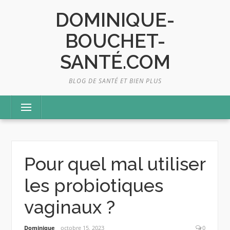
Skip
DOMINIQUE-
to
content
BOUCHET-
SANTÉ.COM
BLOG DE SANTÉ ET BIEN PLUS
Menu
Pour quel mal utiliser
les probiotiques
vaginaux ?
Dominique
octobre 15, 2023
0